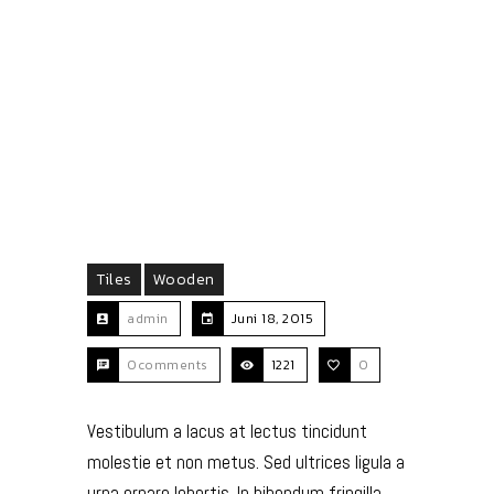
Tiles
Wooden
admin
Juni 18, 2015
0comments
1221
0
Vestibulum a lacus at lectus tincidunt
molestie et non metus. Sed ultrices ligula a
urna ornare lobortis. In bibendum fringilla