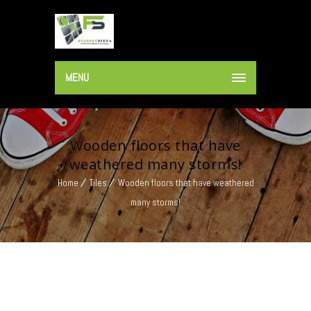
MENU
Wooden floors that have
weathered many storms!
Home
Tiles
Wooden floors that have weathered
many storms!